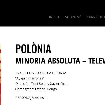
INICIO
SOBRE MÍ
CURRÍCUL
POLÒNIA
MINORIA ABSOLUTA – TELE
TV3 – TELEVISIÓ DE CATALUNYA
“Ai, quin marronàs”
Dirección: Toni Soler y Xavier Ricart
Coreografía: Esther Luengo
PERSONAJE: Assessor